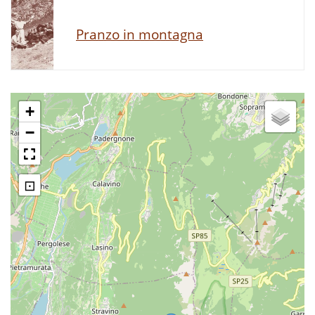
Pranzo in montagna
+
−
⊡