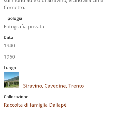
sui monti ad est di Stravino, vicino alla cima
Cornetto.
Tipologia
Fotografia privata
Data
1940
1960
Luogo
Stravino, Cavedine, Trento
Collocazione
Raccolta di famiglia Dallapè