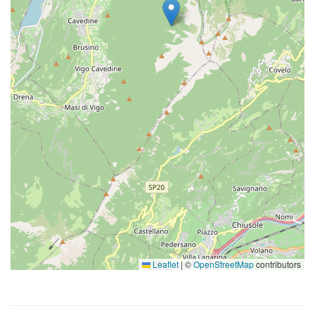
Leaflet
|
©
OpenStreetMap
contributors