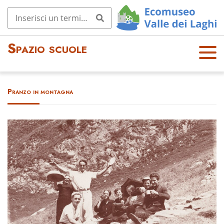
Spazio scuole
OPE
N
MEN
Pranzo in montagna
U