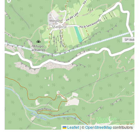
Leaflet
|
©
OpenStreetMap
contributors