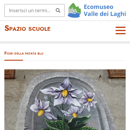
Spazio scuole
OPE
N
MEN
Fiori della patata blu
U