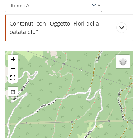
Contenuti con "Oggetto: Fiori della
patata blu"
Margone e la sua strada
+
−
⊡