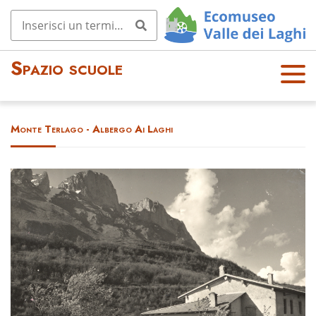
Spazio scuole
OPE
N
MEN
Monte Terlago - Albergo Ai Laghi
U