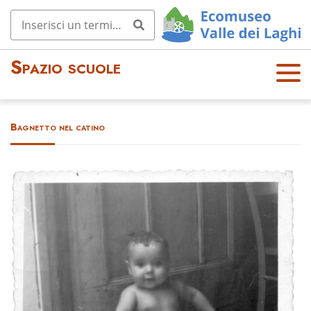
Spazio scuole
OPE
N
MEN
Bagnetto nel catino
U