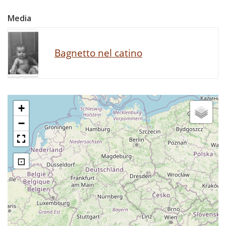
Media
Bagnetto nel catino
+
−
⊡