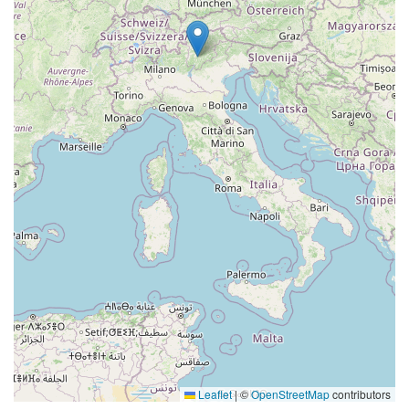
Leaflet
|
©
OpenStreetMap
contributors