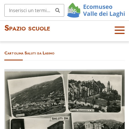
Spazio scuole
OPE
N
MEN
Cartolina Saluti da Lasino
U