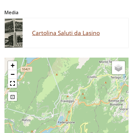
Media
Cartolina Saluti da Lasino
+
−
⊡