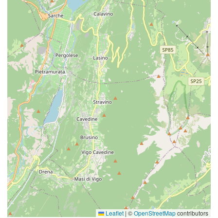
Leaflet
|
©
OpenStreetMap
contributors