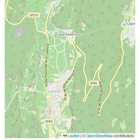
Leaflet
|
©
OpenStreetMap
contributors