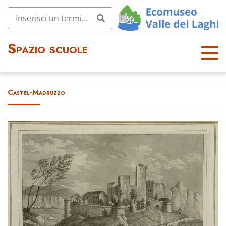
Spazio scuole
OPE
N
MEN
Castel-Madruzzo
U