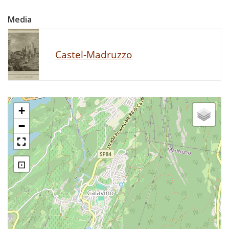
Media
Castel-Madruzzo
+
−
⊡