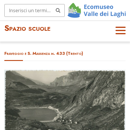
Spazio scuole
OPE
N
MEN
Fraveggio e S. Massenza m. 433 (Trento)
U