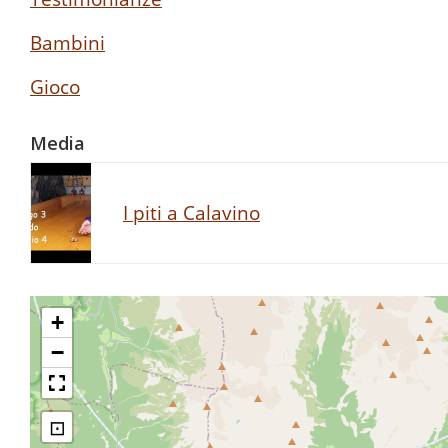
Bambini
Gioco
Media
I piti a Calavino
+
−
⊡