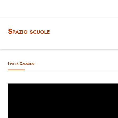
Spazio scuole
I piti a Calavino