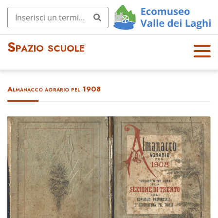
Spazio scuole
OPE
N
MEN
Almanacco agrario pel 1908
U