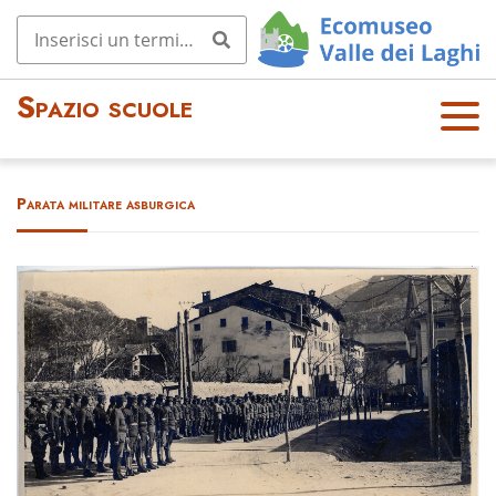
Spazio scuole
OPE
N
MEN
Parata militare asburgica
U