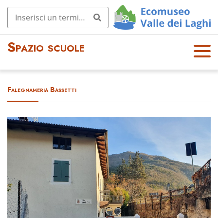
Spazio scuole
OPE
N
MEN
Falegnameria Bassetti
U