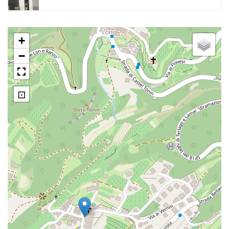
+
−
⊡