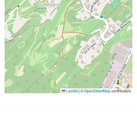
Leaflet
|
©
OpenStreetMap
contributors