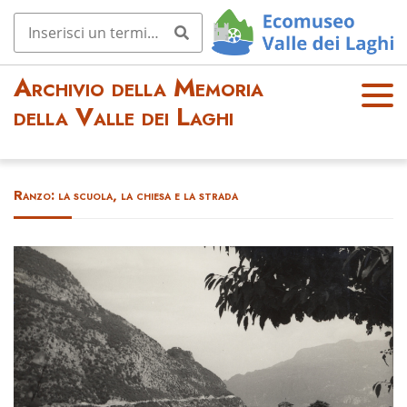
Archivio della Memoria
OPE
della Valle dei Laghi
N
MEN
U
Ranzo: la scuola, la chiesa e la strada