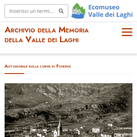
Archivio della Memoria
OPE
della Valle dei Laghi
N
MEN
U
Automobile sulla curva di Fiorenz