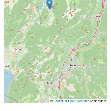
Leaflet
|
©
OpenStreetMap
contributors