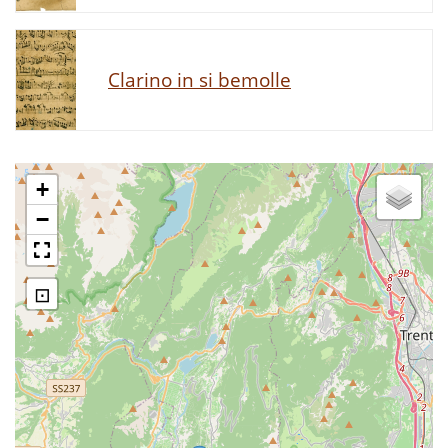
Clarino in si bemolle
+
−
⊡