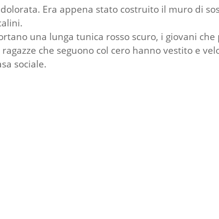
olorata. Era appena stato costruito il muro di sost
alini.
 portano una lunga tunica rosso scuro, i giovani c
e ragazze che seguono col cero hanno vestito e vel
asa sociale.