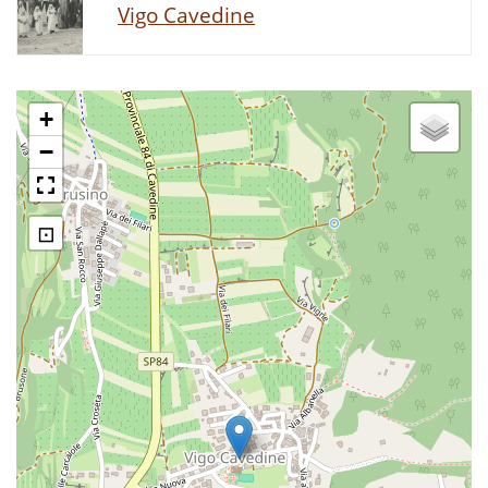
Vigo Cavedine
+
−
⊡