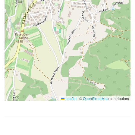
Leaflet
|
©
OpenStreetMap
contributors