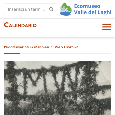
Calendario
OPE
N
MEN
Processione della Madonna di Vigo Cavedine
U