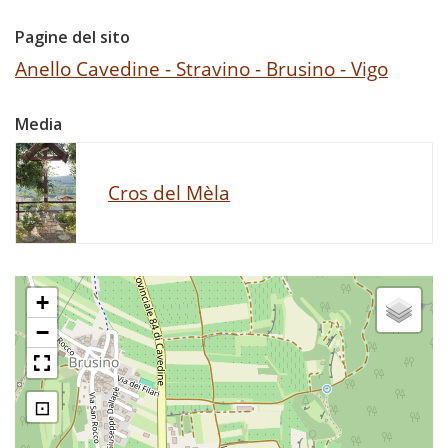
Pagine del sito
Anello Cavedine - Stravino - Brusino - Vigo
Media
Cros del Mèla
+
−
⊡