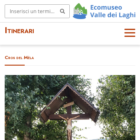
Itinerari
OPE
N
MEN
Cros del Mèla
U