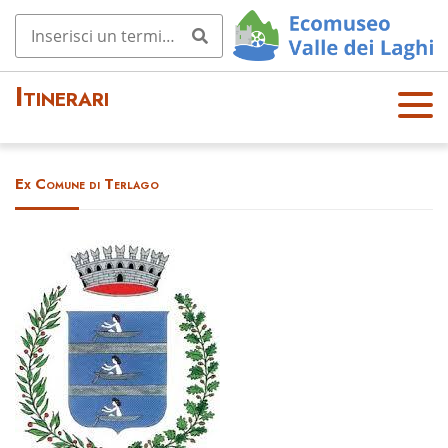
Itinerari
OPE
N
MEN
Ex Comune di Terlago
U