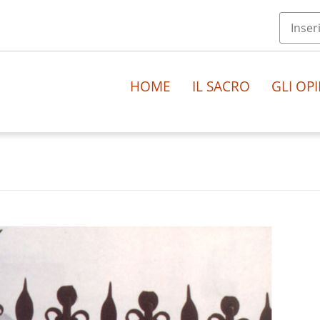
HOME
IL SACRO
GLI OPI