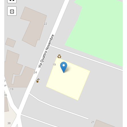
memoria delle scuole di Cavedine
⊡
in archivio
Refezione ai bambini poveri nel
1944
Refezione ai bambini poveri nel
1947
Ricordi di scuola dei nonni di
classe quarta di Cavedine
Ricordi di scuola del Circolo
Pensionati e Anziani di Cavedine
Scuole materne estive