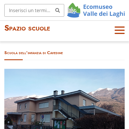
Spazio scuole
OPE
N
MEN
Scuola dell'infanzia di Cavedine
U