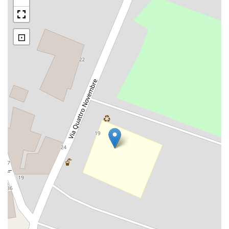
El mé Gigiòti
Progetto Didattico: Storia e
memoria delle scuole di Cavedine
⊡
in archivio
Refezione ai bambini poveri nel
1944
Refezione ai bambini poveri nel
1947
Ricordi di scuola dei nonni di
classe quarta di Cavedine
Ricordi di scuola del Circolo
Pensionati e Anziani di Cavedine