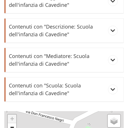
dell'infanzia di Cavedine"
Audiointervista a un'anziana di
Contenuti con "Descrizione: Scuola
Cavedine
dell'infanzia di Cavedine"
Autorizzazione cessione orto per
Cartoncino da ricamo 1910
costruzione asilo-ricreatorio di
Contenuti con "Mediatore: Scuola
Cavedine
dell'infanzia di Cavedine"
Ricamo all'asilo 1912
Cessione orto per costruzione
Elaborati asilo 1910/12
Contenuti con "Scuola: Scuola
asilo-ricreatorio di Cavedine
dell'infanzia di Cavedine"
Elaborati asilo 1911/12
Circolare refezione asili infantili n.
Progetto didattico Cerealicoltura -
155/38
Scuola dell'infanzia
+
−