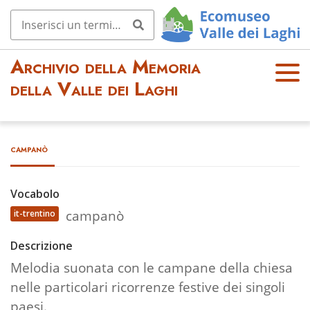
Archivio della Memoria
OPE
della Valle dei Laghi
N
MEN
U
campanò
Vocabolo
campanò
it-trentino
Descrizione
Melodia suonata con le campane della chiesa
nelle particolari ricorrenze festive dei singoli
paesi.