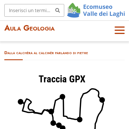
Aula Geologia
OPE
N
MEN
Dalla calchèra al calcinèr parlando di pietre
U