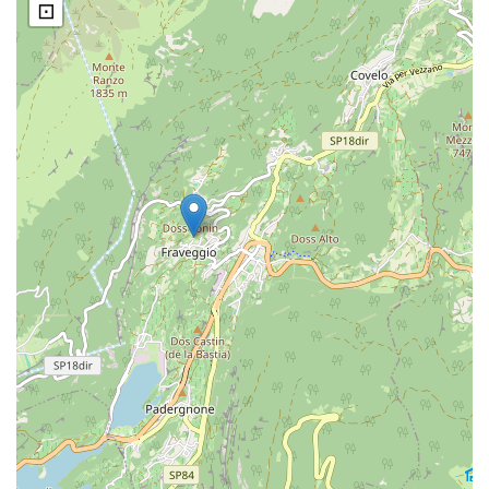
⊡
La turbina dei "Nocenti"
Mezza macina dei "Nocènti"