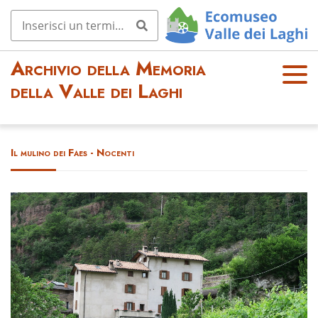
Archivio della Memoria
OPE
della Valle dei Laghi
N
MEN
U
Il mulino dei Faes - Nocenti