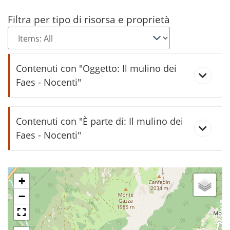
Filtra per tipo di risorsa e proprietà
Contenuti con "Oggetto: Il mulino dei
Faes - Nocenti"
"El Nozènt" falegname
Contenuti con "È parte di: Il mulino dei
Faes - Nocenti"
Innocente Faes con la sua famiglia
bindèla
+
−
La roggia di Fraveggio