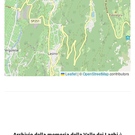
Leaflet
|
©
OpenStreetMap
contributors
Archivio della memoria della Valle dei Laghi
è