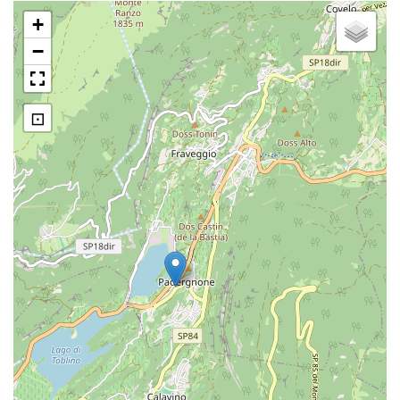
+
−
⊡