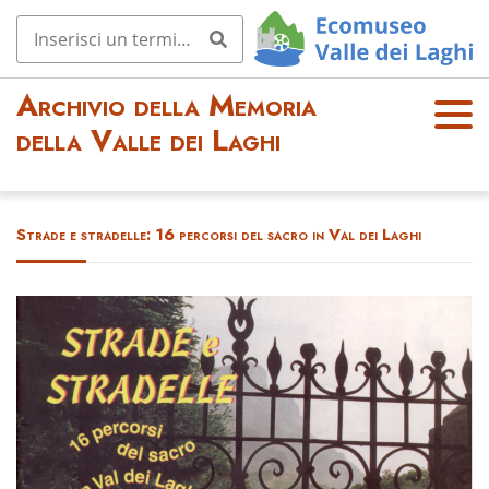
Archivio della Memoria
OPE
della Valle dei Laghi
N
MEN
U
Strade e stradelle: 16 percorsi del sacro in Val dei Laghi