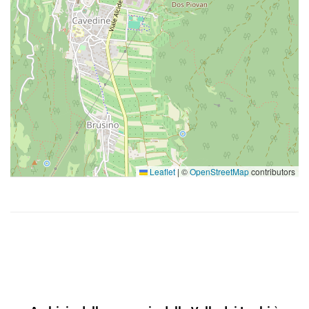
Leaflet
|
©
OpenStreetMap
contributors