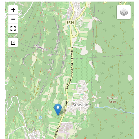
+
−
⊡