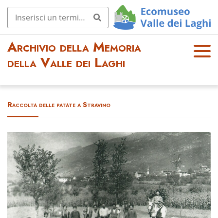
Archivio della Memoria
OPE
della Valle dei Laghi
N
MEN
U
Raccolta delle patate a Stravino