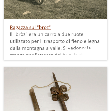
per cucinare nel focolare aperto.
Ragazza sul "bròz"
Il "bròz" era un carro a due ruote
utilizzato per il trasporto di fieno e legna
dalla montagna a valle. Si vedono: la
stanga per l'attacco del bue, le due ruote
con la struttura alla quale si attaccavano
i "palanchi" sui quali si sistemava il
prodotto da trasportare e che,
appoggiando a terra frenavano lungo la
discesa.
Il Gazza al tempo era caratterizzato dalla
prateria.