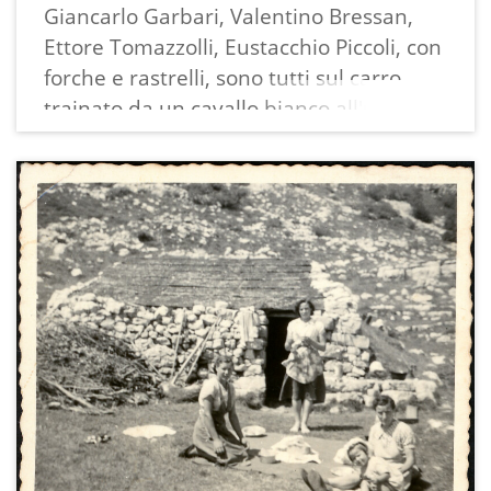
sapevano nuotare ma quelli dei dintorni
Giancarlo Garbari, Valentino Bressan,
si accontentavano dei giri in barca o di
Ettore Tomazzolli, Eustacchio Piccoli, con
stare in compagnia a riva a cantare e
forche e rastrelli, sono tutti sul carro
suonare.
trainato da un cavallo bianco all'uscita di
Lo scatto ben raffigura il lago prima della
Vezzano verso Naran, dove dovranno
costruzione della
occuparsi della fienagione.