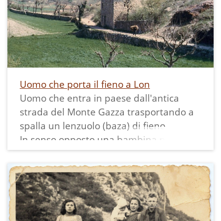
pazientemente la batteva con il martello
spostandola lentamente in modo che
tornasse ad essere ben affilata. Questa
operazione era chiamata "bàter el fèr" o
"farghe el fil al fèr"
Uomo che porta il fieno a Lon
Uomo che entra in paese dall'antica
strada del Monte Gazza trasportando a
spalla un lenzuolo (baza) di fieno.
In senso opposto una bambina percorre
solitaria la strada verso la campagna e la
montagna.
Si nota la presenza di diversi gelsi e la
località "Lavini" senza case.