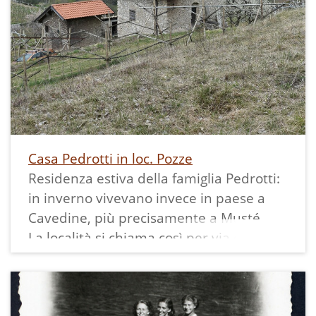
("cassèla") con la giusta quantità di
fieno, che veniva mandato avanti dalla
catena e portato alla bocca, nella quale
entrava ben pressato grazie al peso
appeso sotto, che poteva essere regolato
in base alla quantità di fieno inserito. Se
il fieno non veniva mantenuto premuto,
si piegava anziché tagliarsi.
Casa Pedrotti in loc. Pozze
Un pedale, ora assente, collegato
Residenza estiva della famiglia Pedrotti:
attraverso il perno sulla destra del
in inverno vivevano invece in paese a
macchinario alla ruota, permetteva a chi
Cavedine, più precisamente a Musté.
caricava di far forza ritmicamente col
La località si chiama così per via delle
piede, in modo da aiutare chi era
"fontane" sulle pendici del monte, visibili
davanti a movimentare la ruota.
nelle risorse correlate a questo
Talvolta la quantità di fieno che entrava
contenuto.
era comunque eccessiva rispetto alla