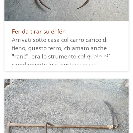
Fèr da tirar su él fén
Arrivati sotto casa col carro carico di
fieno, questo ferro, chiamato anche
"ranĉ", era lo strumento col quale più
rapidamente lo si portava in soffitta.
Esso era collegato, tramite il suo anello,
al gancio della corda ("soga") inserita
nella carrucola posta sul tetto appena
fuori dal "bochér". Un uomo lavorava sul
carro ed un altro, o una donna, o un
ragazzo, stavano sulla soffitta.
Il ferro, come fossero due braccia, veniva
aperto, schiacciato sul mucchio di fieno e