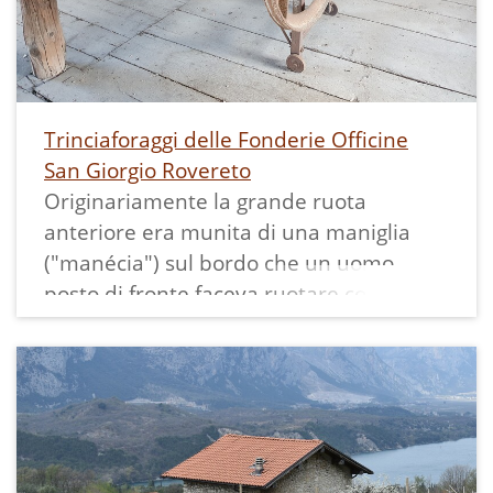
Trinciaforaggi delle Fonderie Officine
San Giorgio Rovereto
Originariamente la grande ruota
anteriore era munita di una maniglia
("manécia") sul bordo che un uomo
posto di fronte faceva ruotare con ampi
movimenti circolari. La ruota, munita di
due lame, tagliava il foraggio man mano
che usciva dalla bocca dentata della
macchina e metteva in moto gli
ingranaggi di tutto il macchinario.
Un altro uomo caricava il contenitore