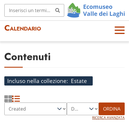
Calendario
OPE
N
MEN
Contenuti
U
Incluso nella collezione
Estate
ORDINA
RICERCA AVANZATA