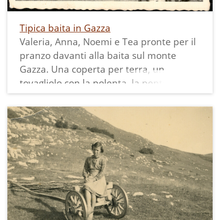
Tipica baita in Gazza
Valeria, Anna, Noemi e Tea pronte per il
pranzo davanti alla baita sul monte
Gazza. Una coperta per terra, un
tovagliolo con la polenta, la pentola col
cibo caldo, piatti, forchette, bicchieri e la
tavola era imbandita.
In questa foto si vede bene la struttura
esterna della tipica baita sul Gazza:
realizzata in sassi, con tre facciate
interrate e quella davanti con la porta in
legno sprovvista di serratura; il tetto ad
uno spiovente in lamiera zincata. La
catasta della legna era indispensabile