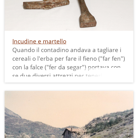
Incudine e martello
Quando il contadino andava a tagliare i
cereali o l'erba per fare il fieno ("far fen")
con la falce ("fer da segar") portava con
se due diversi attrezzi per tenerla
affilata: il corno con la cote, che usava
frequentemente, e l'incudine con il
martello, che usava ogni alcune ore di
lavoro.
In questo caso si sedeva, piantava per
terra il supporto di ferro (incudine), vi
appoggiava sopra la lama della falce e