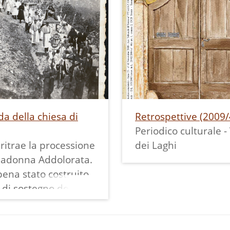
da della chiesa di
Retrospettive (2009/
Periodico culturale - 
 ritrae la processione
dei Laghi
Madonna Addolorata.
ena stato costruito
 di sostegno del
e della chiesa e la
strada selciata di