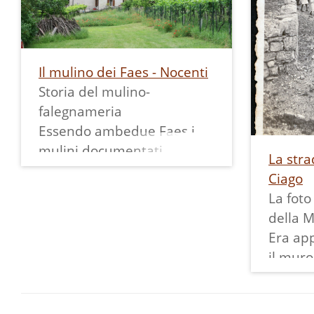
Il mulino dei Faes - Nocenti
Storia del mulino-
falegnameria
Essendo ambedue Faes i
mulini documentati
La stra
presenti a Fraveggio, li
Ciago
descriviamo utilizzando il
La foto
soprannome di famiglia del
della 
ramo dei Faes che li
Era app
possedeva, in questo caso i
il muro
"Nocènti".
piazzal
Presumiamo che la
ripida 
costruzione di questo