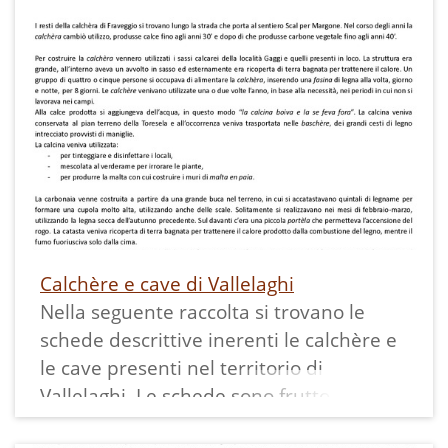
Chi sapesse altre informazioni su questa
specifica calcara è invitato a condividerle
con
archiviomemoria@ecomuseovalledeilag
Calchère e cave di Vallelaghi
Nella seguente raccolta si trovano le
schede descrittive inerenti le calchère e
le cave presenti nel territorio di
Vallelaghi. Le schede sono frutto della
rielaborazione di contenuti bibliografici,