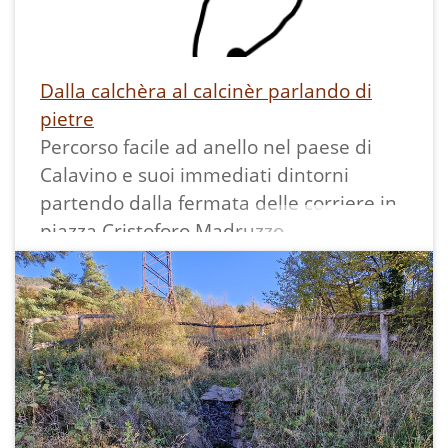
Dalla calchèra al calcinèr parlando di
pietre
Percorso facile ad anello nel paese di
Calavino e suoi immediati dintorni
partendo dalla fermata delle corriere in
piazza Cristoforo Madruzzo.
È lungo circa 3 km ed ha un dislivello di
90 metri.
Progettato da Ecomuseo della Valle dei
Laghi per rispondere alle esigenze del
gruppo opzionale "L'aula di geologia"
della scuola secondaria di primo grado
di Vezzano per cercare le tracce della