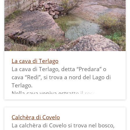
archiviomemoria@ecomuseovalledeilag
hi.it così da arricchire questa scheda.
La cava di Terlago
La cava di Terlago, detta “Predara” o
cava “Redi”, si trova a nord del Lago di
Terlago.
Nella cava veniva estratto il rosso
ammonitico, una roccia sedimentaria
formatasi in fondo ai mari circa 200
Calchèra di Covelo
milioni di anni fa e contenente fossili di
La calchèra di Covelo si trova nel bosco,
ammoniti, belemniti e altri molluschi