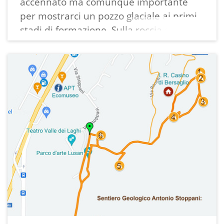
accennato ma comunque importante
Approfondimento:
per mostrarci un pozzo glaciale ai primi
Nel 1880 così lo descrive Apollonio :
stadi di formazione. Sulla roccia alla sua
"Esso è scavato nel macigno calcareo
base sono evidenti fori prodotti
durissimo di formazione liassica, a strati
dall'erosione dell'acqua.
regolari grossi un metro e più ed
inclinati di 48 gradi verso l’orizzonte
nella direzione da mattina a sera.
La superficie della roccia è nuda e la
cavità del pozzo vi è incisa netta, ben
delineata, colle labbra all'intorno ben
arrotondate nella forma rappresentata
dagli spaccati qui uniti; solo osservasi
una squarciatura nello strato
superficiale, la quale partendo dal punto
più depresso del labbro inferiore e
seguendo la direzione da valle a monte