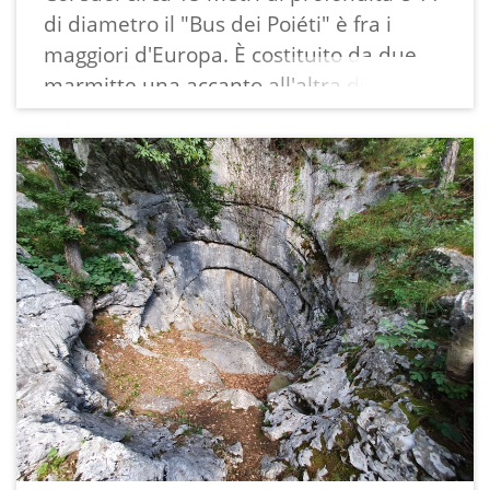
di diametro il "Bus dei Poiéti" è fra i
maggiori d'Europa. È costituito da due
marmitte una accanto all'altra di diversa
profondità ed è stato scavato a partire
dal 1878 a cura della SAT sotto la
direzione dell'ing. Annibale Apollonio ed
in seguito a cura del Museo Tridentino di
Scienze Naturali sotto la direzione del
vezzanese Nereo Cesare Garbari, tra il
1966 e il 1975.
Tra i materiali di deposito vennero
rinvenuti reperti archeologici riferibili
all'età del Bronzo Medio (3.500 anni fa
circa): ossa umane e di animali, cocci di
vasi, oggetti di selce, residui di cibo.
Una scala metallica permette di