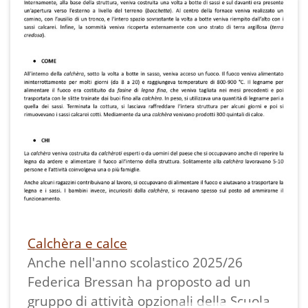
testimonianze dirette e ricerche sul
campo svolte dagli alunni e dalle alunne
del gruppo opzionale “L’aula di geologia”
dell’a.s. 2025/26: Alberto, Bianca,
Camilla, Desirè, Giulia, Gloria, Yasser,
Marta e Sofia.
Calchèra e calce
Anche nell'anno scolastico 2025/26
Federica Bressan ha proposto ad un
gruppo di attività opzionali della Scuola