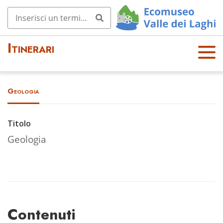
Itinerari
OPE
N
MEN
Geologia
U
Titolo
Geologia
Contenuti