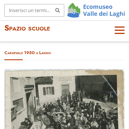
Spazio scuole
OPE
N
MEN
Carnevale 1950 a Lasino
U