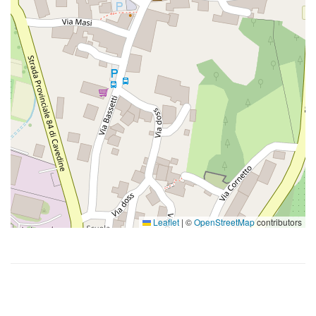
Leaflet
|
©
OpenStreetMap
contributors