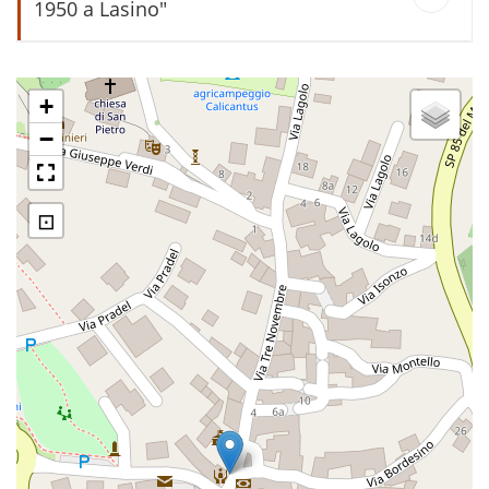
1950 a Lasino"
Cartolina Saluti da Lasino
+
−
⊡