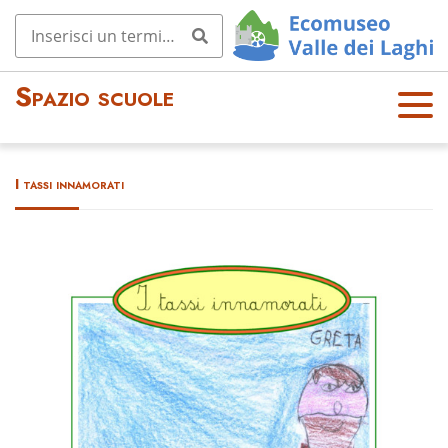
Spazio scuole
OPE
N
MEN
I tassi innamorati
U