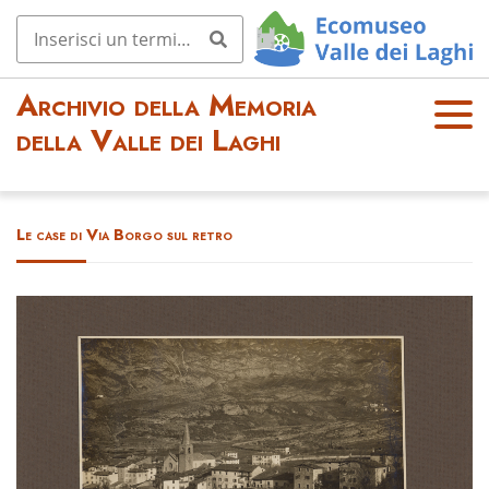
Archivio della Memoria
OPE
della Valle dei Laghi
N
MEN
U
Le case di Via Borgo sul retro