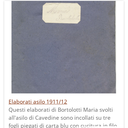
strisce di carta, il quarto è un ricamo su
cartoncino "VII.5. A. Pichlers Witme Shon,
Wien. V."
La data è presunta tenendo conto della
data di nascita della bambina: 1906.
Altri elaborati della stessa bimba:
Elaborati asilo 1911/12
Questi elaborati di Bortolotti Maria svolti
all'asilo di Cavedine sono incollati su tre
fogli piegati di carta blu con cucitura in filo,