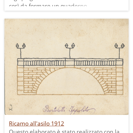
così da formare un quaderno.
I primi tre sono costituiti da un intreccio di
strisce di carta, il quarto è un ricamo su
cartoncino "III.8.", seguono esercizi di
origami.
La data è presunta tenendo conto della
data di nascita della bambina: 1906.
Altri elaborati della stessa bimba:
Ricamo all'asilo 1912
Questo elaborato è stato realizzato con la