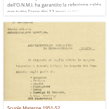
dell'O.N.M.I. ha garantito la refezione calda
per tutto l'arco dei 12 mesi ai 60 bambini
poveri che frequentavano gli asili infantili
di Cavedine (34 bambini) e Vigo (26
bambini) con una quota individuale
mensile di £. 60 per un contributo totale di
£. 43.200.
In archivio possiamo trovare le stesse
informazioni anche per l'anno 1944:
Scuole Materne 1951-52