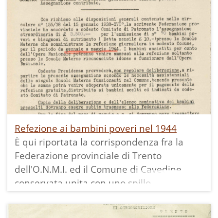
asili provvisti di refettorio e non solo su
espressa richiesta da parte loro, purché
riconosciuti idonei in base alla legge del
1926.
Esplicita le condizioni di accesso al servizio
e finanzia £. 8 mensili per ogni bambino
povero da gennaio a maggio ponendo la
soglia di un massimo di 60 bambini.
Refezione ai bambini poveri nel 1944
È qui riportata la corrispondenza fra la
Federazione provinciale di Trento
dell'O.N.M.I. ed il Comune di Cavedine,
conservata unita con uno spillo.
Vengono richiamate le disposizioni dettate
con al circolare n. 155 del 1938 presente in