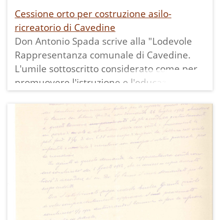
Cessione orto per costruzione asilo-
ricreatorio di Cavedine
Don Antonio Spada scrive alla "Lodevole
Rappresentanza comunale di Cavedine.
L'umile sottoscritto considerato come per
promuovere l'istruzione e l'educazione
della gioventù sia necessario erigere un
asilo-ricreatorio nel quale in seguito
verranno collocate le Suore che si
applicheranno all'educazione dei bambini
e delle ragazze nell'insegnare alle stesse i
doveri ed i lavori di famiglia, a risparmio
della stessa, così il cucito, il taglio, il ricamo
ed altre, e così divenire brave e buone
madri di famiglia, prega umilmente che gli
siano ceduti a tale scopo gli orti a