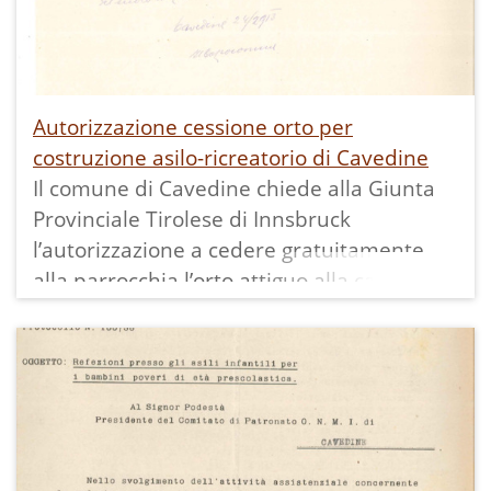
settentrione del palazzo municipale."
Il Capocomune risponde che la
rappresentanza comunale "ha trovato di
accordarle gratuitamente quel pezzo
Autorizzazione cessione orto per
d'orto".
costruzione asilo-ricreatorio di Cavedine
Il comune di Cavedine chiede alla Giunta
Provinciale Tirolese di Innsbruck
l’autorizzazione a cedere gratuitamente
alla parrocchia l’orto attiguo alla casa
comunale “per la fabbrica dell’asilo
infantile e sala di ricreatorio [festivo per le
ragazze] con annesso il relativo piazzale
per la ricreazione” ricevendo risposta
positiva.
In archivio la richiesta del parroco: