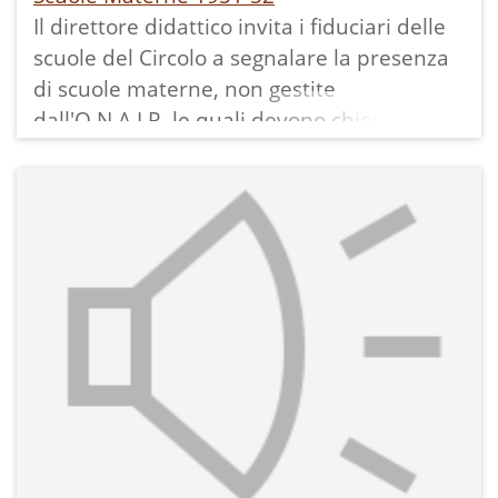
Il direttore didattico invita i fiduciari delle
scuole del Circolo a segnalare la presenza
di scuole materne, non gestite
dall'O.N.A.I.R, le quali devono chiedere
l'autorizzazione a funzionare al
Provveditorato tramite il Direttore
Didattico. Chiede poi ai Presidenti delle
stesse i dati che trasmette all'Ispettorato
scolastico della II Circoscrizione di Trento
che le aveva richieste.
Da questa serie di documenti ricaviamo
che erano attive scuole materne a Baselga
di Vezzano, Cavedine, Padergnone, Sarche
e Terlago. C'era poi una sala di custodia a
Ranzo. Non c'era la scuola materna ai Masi
di Madruzzo [Pergolese]. Vediamo che le