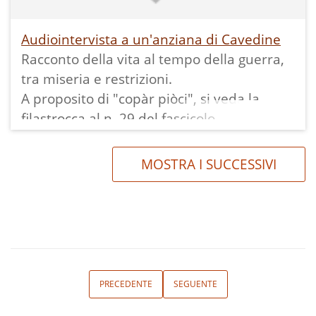
scuole avevano da una a tre sezioni e da
una a due insegnanti, fra le quali alcune
Audiointervista a un'anziana di Cavedine
suore.
Racconto della vita al tempo della guerra,
tra miseria e restrizioni.
A proposito di "copàr piòci", si veda la
filastrocca al n. 29 del fascicolo
MOSTRA I SUCCESSIVI
PRECEDENTE
SEGUENTE