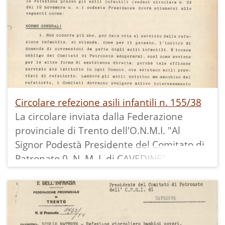
Circolare refezione asili infantili n. 155/38
La circolare inviata dalla Federazione
provinciale di Trento dell'O.N.M.I. "Al
Signor Podestà Presidente del Comitato di
Patronato 0. N. M. I. di CAVEDINE"
comunica l'obbligo dei Comitati di
Patronato ad adoperarsi affinché il servizio
di refezione scolastica per i bambini poveri
sia istituito in ogni Comune, ove esistano